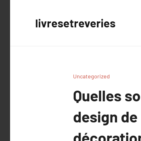
Aller
au
livresetreveries
contenu
Uncategorized
Quelles so
design de 
décoratio