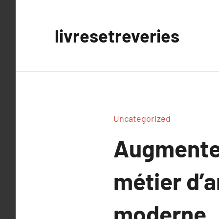
Aller
au
livresetreveries
contenu
Uncategorized
Augmenter
métier d’a
moderne.