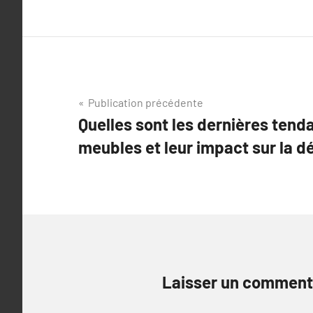
Navigation
Publication précédente
Quelles sont les dernières tend
de
meubles et leur impact sur la d
l’article
Laisser un comment