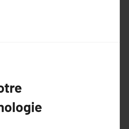
otre
hnologie