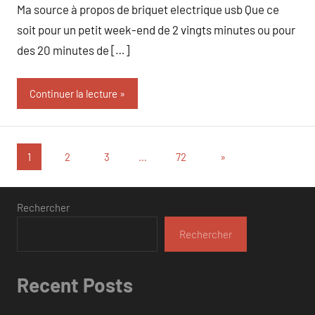
Ma source à propos de briquet electrique usb Que ce
soit pour un petit week-end de 2 vingts minutes ou pour
des 20 minutes de […]
Continuer la lecture
Pagination
Articles
1
2
3
…
72
»
suivants
des
publications
Rechercher
Rechercher
Recent Posts