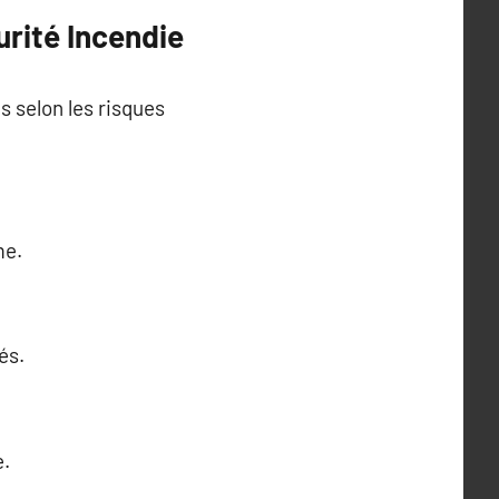
rité Incendie
 selon les risques
me.
és.
e.