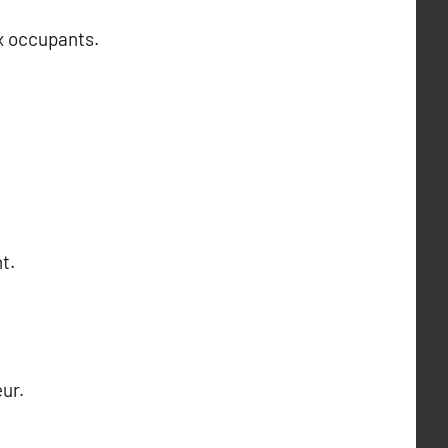
ux occupants.
t.
ur.