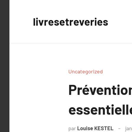
Aller
au
livresetreveries
contenu
Uncategorized
Préventio
essentiell
par
Louise KESTEL
ja