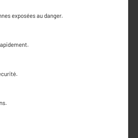
onnes exposées au danger.
 rapidement.
écurité.
ns.