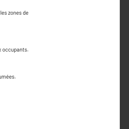
 les zones de
ux occupants.
 fumées.