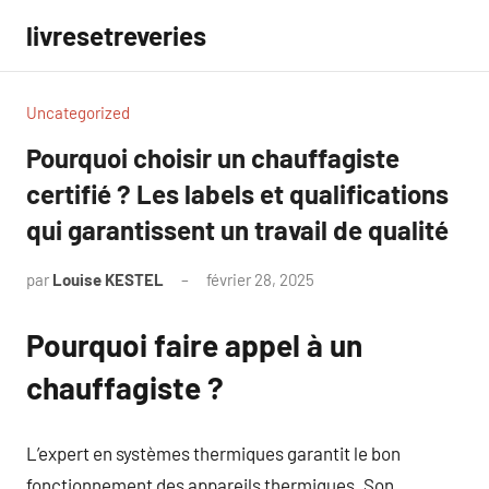
Aller
livresetreveries
au
contenu
Uncategorized
Pourquoi choisir un chauffagiste
certifié ? Les labels et qualifications
qui garantissent un travail de qualité
par
Louise KESTEL
février 28, 2025
Aucun
commentaire
Pourquoi faire appel à un
chauffagiste ?
L’expert en systèmes thermiques garantit le bon
fonctionnement des appareils thermiques. Son