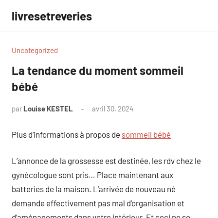
Aller
livresetreveries
au
contenu
Uncategorized
La tendance du moment sommeil
bébé
par
Louise KESTEL
avril 30, 2024
Aucun
commentaire
Plus d’informations à propos de
sommeil bébé
L’annonce de la grossesse est destinée, les rdv chez le
gynécologue sont pris… Place maintenant aux
batteries de la maison. L’arrivée de nouveau né
demande effectivement pas mal d’organisation et
d’aménagements dans votre intérieur. Et ceci ne se