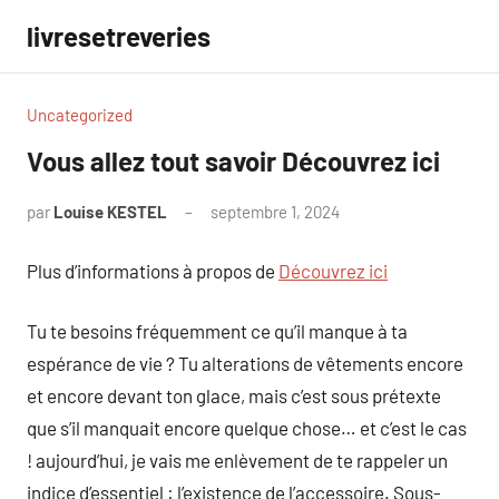
Aller
livresetreveries
au
contenu
Uncategorized
Vous allez tout savoir Découvrez ici
par
Louise KESTEL
septembre 1, 2024
Aucun
commentaire
Plus d’informations à propos de
Découvrez ici
Tu te besoins fréquemment ce qu’il manque à ta
espérance de vie ? Tu alterations de vêtements encore
et encore devant ton glace, mais c’est sous prétexte
que s’il manquait encore quelque chose… et c’est le cas
! aujourd’hui, je vais me enlèvement de te rappeler un
indice d’essentiel : l’existence de l’accessoire. Sous-