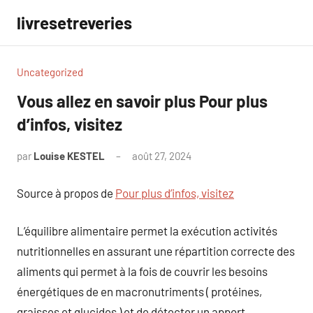
Aller
livresetreveries
au
contenu
Uncategorized
Vous allez en savoir plus Pour plus
d’infos, visitez
par
Louise KESTEL
août 27, 2024
Aucun
commentaire
Source à propos de
Pour plus d’infos, visitez
L’équilibre alimentaire permet la exécution activités
nutritionnelles en assurant une répartition correcte des
aliments qui permet à la fois de couvrir les besoins
énergétiques de en macronutriments ( protéines,
graisses et glucides ) et de détecter un apport