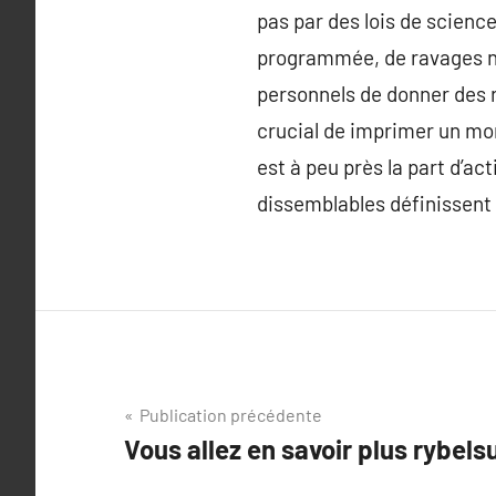
pas par des lois de scienc
programmée, de ravages na
personnels de donner des ra
crucial de imprimer un mora
est à peu près la part d’a
dissemblables définissent 
Navigation
Publication précédente
Vous allez en savoir plus rybel
de