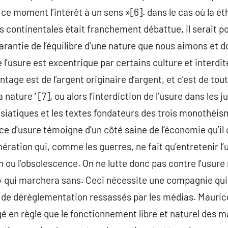
 ce moment l’intérêt à un sens »[6]. dans le cas où la ét
continentales était franchement débattue, il serait po
 garantie de l’équilibre d’une nature que nous aimons et
 l’usure est excentrique par certains culture et interdi
vantage est de l’argent originaire d’argent, et c’est de to
a nature ‘ [7], ou alors l’interdiction de l’usure dans les j
 asiatiques et les textes fondateurs des trois monothé
ce d’usure témoigne d’un côté saine de l’économie qu’il 
ération qui, comme les guerres, ne fait qu’entretenir l’
n ou l’obsolescence. On ne lutte donc pas contre l’usure 
à » qui marchera sans. Ceci nécessite une compagnie qu
 de dérèglementation ressassés par les médias. Maurice
érigé en règle que le fonctionnement libre et naturel des