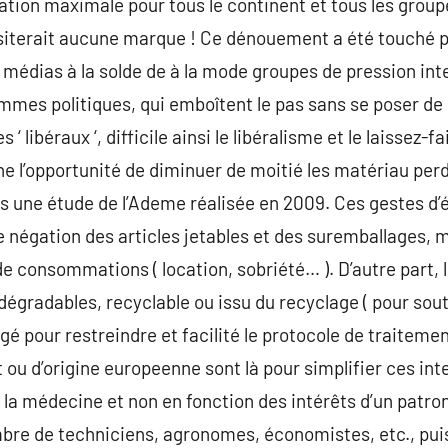
ation maximale pour tous le continent et tous les grou
ssiterait aucune marque ! Ce dénouement a été touché p
 médias à la solde de à la mode groupes de pression inte
ommes politiques, qui emboîtent le pas sans se poser d
s ‘ libéraux ‘, difficile ainsi le libéralisme et le laissez
e l’opportunité de diminuer de moitié les matériau per
rès une étude de l’Ademe réalisée en 2009. Ces gestes
négation des articles jetables et des suremballages, m
e consommations ( location, sobriété… ). D’autre part,
égradables, recyclable ou issu du recyclage ( pour souten
gé pour restreindre et facilité le protocole de traiteme
ou d’origine europeenne sont là pour simplifier ces inte
 la médecine et non en fonction des intérêts d’un patro
mbre de techniciens, agronomes, économistes, etc., pu