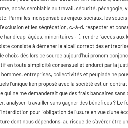
me, accès semblable au travail, sécurité, pédagogie, v
etc. Parmi les indispensables enjeux sociaux, les soucis
 l’exclusion et les ségrégation, c.-à-d. respecter et con
 de handicap, âgées, minoritaires… ), rendre l’accès aux
iste consiste à démener le alcali correct des entreprise
e choix. dès lors ce source aujourd’hui pronom conjoncti
ctif en toute simplicité consensuel et endurci par la just
es hommes, entreprises, collectivités et peuplade ne pou
ls l’unique lien proposé avec la société est un contrat 
e qui ne me demanderait que des frais bancaires sans 
ler, analyser, travailler sans gagner des bénéfices ? Le
interdiction pour l’obligation de l’usure en vue d’une 
ture dont nous dépendons. au risque de s’avérer être un f