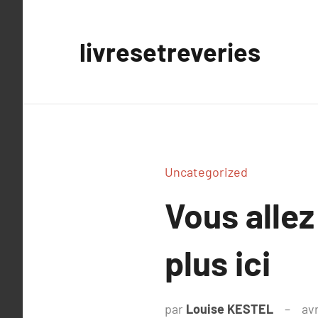
Aller
au
livresetreveries
contenu
Uncategorized
Vous allez
plus ici
par
Louise KESTEL
avr