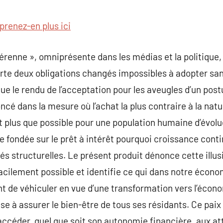
commentaire
prenez-en plus ici
pérenne », omniprésente dans les médias et la politiq
orte deux obligations changés impossibles à adopter sans
ue le rendu de l’acceptation pour les aveugles d’un post
ncé dans la mesure où l’achat la plus contraire à la natur
 est plus que possible pour une population humaine d’évolu
e fondée sur le prêt à intérêt pourquoi croissance cont
tés structurelles. Le présent produit dénonce cette illu
acilement possible et identifie ce qui dans notre écon
ent de véhiculer en vue d’une transformation vers l’écon
e à assurer le bien-être de tous ses résidants. Ce paix i
’accéder, quel que soit son autonomie financière, aux a