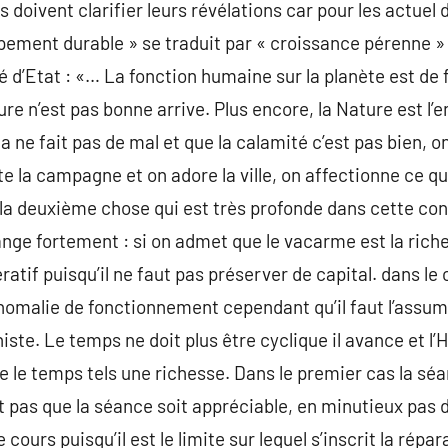
s doivent clarifier leurs révélations car pour les actue
ppement durable » se traduit par « croissance pérenne » v
lé d’Etat : «… La fonction humaine sur la planète est de
ture n’est pas bonne arrive. Plus encore, la Nature est 
 ne fait pas de mal et que la calamité c’est pas bien, on
te la campagne et on adore la ville, on affectionne ce q
t la deuxième chose qui est très profonde dans cette con
nge fortement : si on admet que le vacarme est la riches
ératif puisqu’il ne faut pas préserver de capital. dans le
anomalie de fonctionnement cependant qu’il faut l’assum
niste. Le temps ne doit plus être cyclique il avance et l
ise le temps tels une richesse. Dans le premier cas la sé
aut pas que la séance soit appréciable, en minutieux pas d
 cours puisqu’il est le limite sur lequel s’inscrit la rép