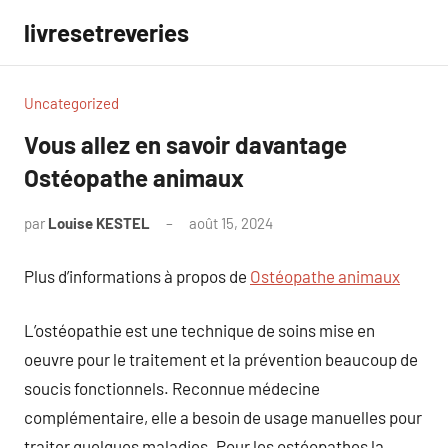
Aller
livresetreveries
au
contenu
Uncategorized
Vous allez en savoir davantage
Ostéopathe animaux
par
Louise KESTEL
août 15, 2024
Aucun
commentaire
Plus d’informations à propos de
Ostéopathe animaux
L’ostéopathie est une technique de soins mise en
oeuvre pour le traitement et la prévention beaucoup de
soucis fonctionnels. Reconnue médecine
complémentaire, elle a besoin de usage manuelles pour
traiter quelques maladies. Pour les ostéopathes la