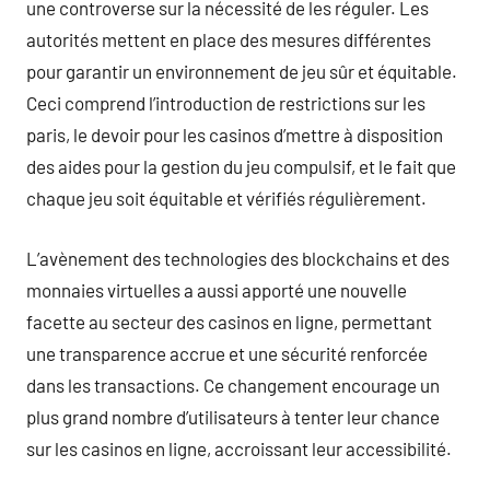
une controverse sur la nécessité de les réguler. Les
autorités mettent en place des mesures différentes
pour garantir un environnement de jeu sûr et équitable.
Ceci comprend l’introduction de restrictions sur les
paris, le devoir pour les casinos d’mettre à disposition
des aides pour la gestion du jeu compulsif, et le fait que
chaque jeu soit équitable et vérifiés régulièrement.
L’avènement des technologies des blockchains et des
monnaies virtuelles a aussi apporté une nouvelle
facette au secteur des casinos en ligne, permettant
une transparence accrue et une sécurité renforcée
dans les transactions. Ce changement encourage un
plus grand nombre d’utilisateurs à tenter leur chance
sur les casinos en ligne, accroissant leur accessibilité.