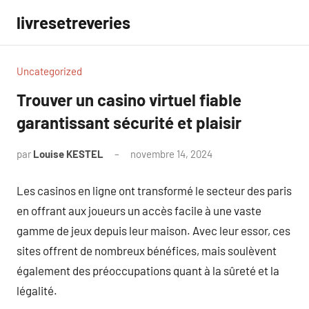
Aller
livresetreveries
au
contenu
Uncategorized
Trouver un casino virtuel fiable
garantissant sécurité et plaisir
par
Louise KESTEL
novembre 14, 2024
Aucun
commentaire
Les casinos en ligne ont transformé le secteur des paris
en offrant aux joueurs un accès facile à une vaste
gamme de jeux depuis leur maison. Avec leur essor, ces
sites offrent de nombreux bénéfices, mais soulèvent
également des préoccupations quant à la sûreté et la
légalité.