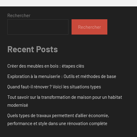
Rechercher
Rechercher
Recent Posts
Créer des meubles en bois : étapes clés
Exploration à la menuiserie : Outils et méthodes de base
Quand faut-il rénover ? Voici les situations types
Tout savoir sur la transformation de maison pour un habitat
modernisé
Quels types de travaux permettent d’allier économie,
performance et style dans une rénovation complète