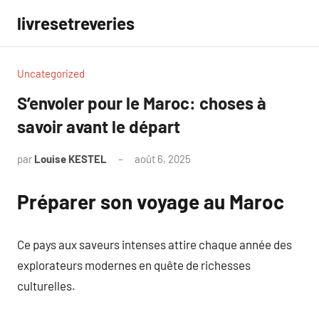
Aller
livresetreveries
au
contenu
Uncategorized
S’envoler pour le Maroc: choses à
savoir avant le départ
par
Louise KESTEL
août 6, 2025
Aucun
commentaire
Préparer son voyage au Maroc
Ce pays aux saveurs intenses attire chaque année des
explorateurs modernes en quête de richesses
culturelles.