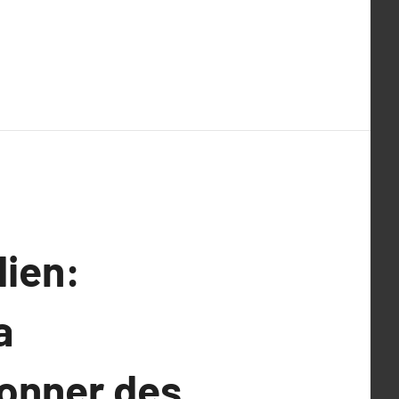
dien:
a
çonner des