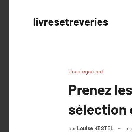
Aller
au
livresetreveries
contenu
Uncategorized
Prenez le
sélection
par
Louise KESTEL
ma