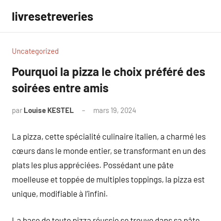
Aller
livresetreveries
au
contenu
Uncategorized
Pourquoi la pizza le choix préféré des
soirées entre amis
par
Louise KESTEL
mars 19, 2024
Aucun
commentaire
La pizza, cette spécialité culinaire italien, a charmé les
cœurs dans le monde entier, se transformant en un des
plats les plus appréciées. Possédant une pâte
moelleuse et toppée de multiples toppings, la pizza est
unique, modifiable à l’infini.
La base de toute pizza réussie se trouve dans sa pâte,