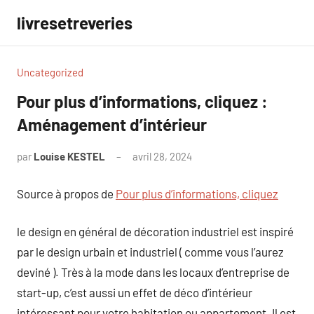
Aller
livresetreveries
au
contenu
Uncategorized
Pour plus d’informations, cliquez :
Aménagement d’intérieur
par
Louise KESTEL
avril 28, 2024
Aucun
commentaire
Source à propos de
Pour plus d’informations, cliquez
le design en général de décoration industriel est inspiré
par le design urbain et industriel ( comme vous l’aurez
deviné ). Très à la mode dans les locaux d’entreprise de
start-up, c’est aussi un effet de déco d’intérieur
intéressant pour votre habitation ou appartement. Il est