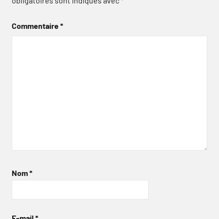
obligatoires sont indiqués avec
*
Commentaire
*
Nom
*
E-mail
*