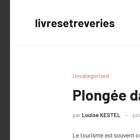
Aller
au
livresetreveries
contenu
Uncategorized
Plongée da
par
Louise KESTEL
ju
Le tourisme est souvent 