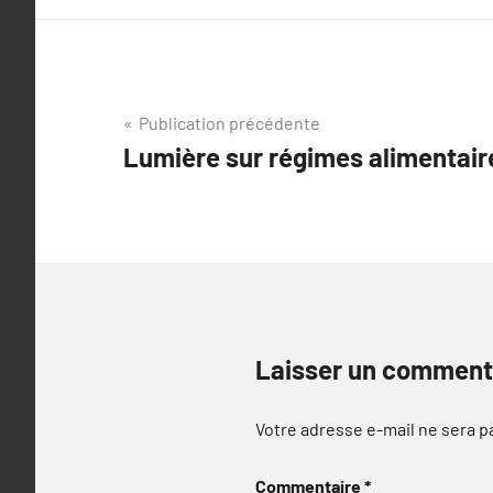
Navigation
Publication précédente
Lumière sur régimes alimentair
de
l’article
Laisser un comment
Votre adresse e-mail ne sera p
Commentaire
*