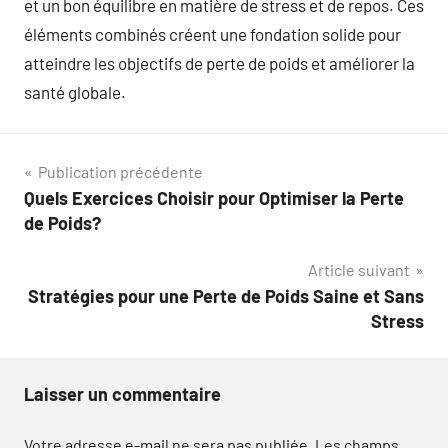
et un bon équilibre en matière de stress et de repos. Ces
éléments combinés créent une fondation solide pour
atteindre les objectifs de perte de poids et améliorer la
santé globale.
Navigation
Publication précédente
Quels Exercices Choisir pour Optimiser la Perte
de
de Poids?
l’article
Article suivant
Stratégies pour une Perte de Poids Saine et Sans
Stress
Laisser un commentaire
Votre adresse e-mail ne sera pas publiée.
Les champs