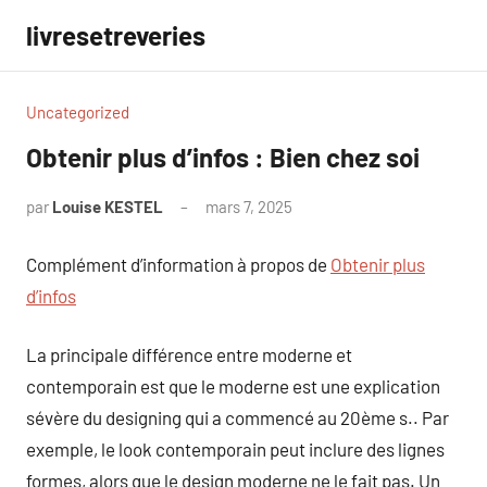
Aller
livresetreveries
au
contenu
Uncategorized
Obtenir plus d’infos : Bien chez soi
par
Louise KESTEL
mars 7, 2025
Aucun
commentaire
Complément d’information à propos de
Obtenir plus
d’infos
La principale différence entre moderne et
contemporain est que le moderne est une explication
sévère du designing qui a commencé au 20ème s.. Par
exemple, le look contemporain peut inclure des lignes
formes, alors que le design moderne ne le fait pas. Un