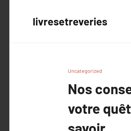
Aller
au
livresetreveries
contenu
Uncategorized
Nos conse
votre quête
savoir.