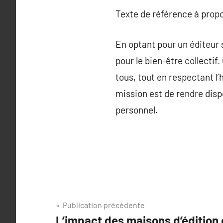
Texte de référence à prop
En optant pour un éditeur s
pour le bien-être collectif
tous, tout en respectant l
mission est de rendre disp
personnel.
Navigation
Publication précédente
L’impact des maisons d’édition e