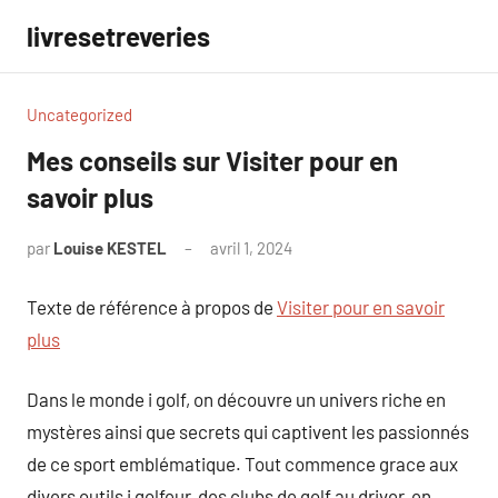
Aller
livresetreveries
au
contenu
Uncategorized
Mes conseils sur Visiter pour en
savoir plus
par
Louise KESTEL
avril 1, 2024
Aucun
commentaire
Texte de référence à propos de
Visiter pour en savoir
plus
Dans le monde i golf, on découvre un univers riche en
mystères ainsi que secrets qui captivent les passionnés
de ce sport emblématique. Tout commence grace aux
divers outils i golfeur, des clubs de golf au driver, en