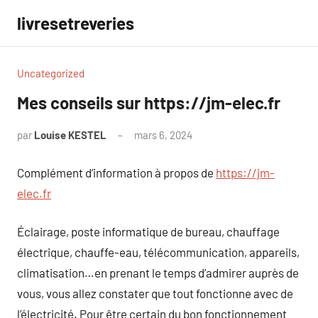
Aller
livresetreveries
au
contenu
Uncategorized
Mes conseils sur https://jm-elec.fr
par
Louise KESTEL
mars 6, 2024
Aucun
commentaire
Complément d’information à propos de
https://jm-
elec.fr
Éclairage, poste informatique de bureau, chauffage
électrique, chauffe-eau, télécommunication, appareils,
climatisation…en prenant le temps d’admirer auprès de
vous, vous allez constater que tout fonctionne avec de
l’électricité. Pour être certain du bon fonctionnement