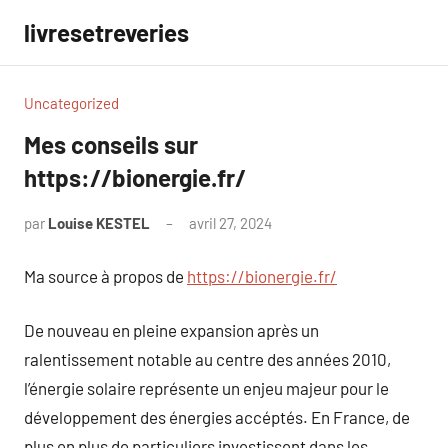
Aller
livresetreveries
au
contenu
Uncategorized
Mes conseils sur
https://bionergie.fr/
par
Louise KESTEL
avril 27, 2024
Aucun
commentaire
Ma source à propos de
https://bionergie.fr/
De nouveau en pleine expansion après un
ralentissement notable au centre des années 2010,
l’énergie solaire représente un enjeu majeur pour le
développement des énergies accéptés. En France, de
plus en plus de particuliers investissent dans les