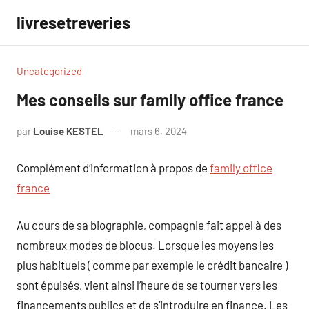
Aller
livresetreveries
au
contenu
Uncategorized
Mes conseils sur family office france
par
Louise KESTEL
mars 6, 2024
Aucun
commentaire
Complément d’information à propos de
family office
france
Au cours de sa biographie, compagnie fait appel à des
nombreux modes de blocus. Lorsque les moyens les
plus habituels ( comme par exemple le crédit bancaire )
sont épuisés, vient ainsi l’heure de se tourner vers les
financements publics et de s’introduire en finance. Les