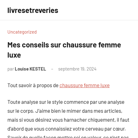
Aller
livresetreveries
au
contenu
Uncategorized
Mes conseils sur chaussure femme
luxe
par
Louise KESTEL
septembre 19, 2024
Aucun
commentaire
Tout savoir à propos de
chaussure femme luxe
Toute analyse sur le style commence par une analyse
sur le corps. J’aime bien le mimer dans mes articles,
mais si vous désirez vous harnacher chiquement, il faut
d’abord que vous connaissiez votre cerveau par cœur.
Savoir de quelle façon mettre soi en valeur, ce n’est pas