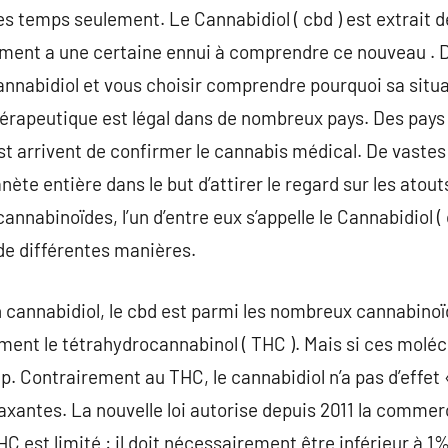
s temps seulement. Le Cannabidiol ( cbd ) est extrait de
ement a une certaine ennui à comprendre ce nouveau . D
annabidiol et vous choisir comprendre pourquoi sa situa
érapeutique est légal dans de nombreux pays. Des pay
st arrivent de confirmer le cannabis médical. De vaste
nète entière dans le but d’attirer le regard sur les atout
nabinoïdes, l’un d’entre eux s’appelle le Cannabidiol ( c
 de différentes manières.
n cannabidiol, le cbd est parmi les nombreux cannabinoï
ment le tétrahydrocannabinol ( THC ). Mais si ces moléc
. Contrairement au THC, le cannabidiol n’a pas d’effet 
axantes. La nouvelle loi autorise depuis 2011 la commer
C est limité : il doit nécessairement être inférieur à 1%