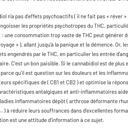
l n’a pas d’effets psychoactifs ( il ne fait pas « réver
angoisser les propriétés psychotropes du THC, particuli
fet : une consommation trop vaste de THC peut générer de
voyage » ), allant jusqu’à la panique et la démence. Or, l
ets engendrés par le THC, en particulier les entrée d’ang
re. C’est un bon paisible. Si le cannabidiol est de plus
 parce qu’il est question sur les douleurs et les inflam
teurs spécifiques de ( CB1 et CB2 ) et optimise la répon
aractéristiques antalgiques et anti-inflammatoires aiden
ladies inflammatoires dépôt ( arthrose déformante rhu
 ) à réduire leurs souffrances dans d’excellentes formal
ion est une attitude d’information à ce sujet.