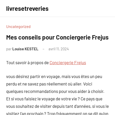
Aller
livresetreveries
au
contenu
Uncategorized
Mes conseils pour Conciergerie Frejus
par
Louise KESTEL
avril 11, 2024
Aucun
commentaire
Tout savoir à propos de
Conciergerie Frejus
vous désirez partir en voyage, mais vous êtes un peu
perdu et ne savez pas réellement où aller. Voici
quelques recommandations pour vous aider à choisir.
Et si vous faisiez le voyage de votre vie ? Ce pays que
vous souhaitez de visiter depuis tant d’années, si vous le
visitiez l’an prochain ? Trop fréquemment on se dit qu’on