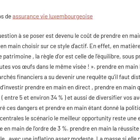
commentaire
os de
assurance vie luxembourgeoise
estion à se poser est devenu le coût de prendre en main 
en main choisir sur ce style d’actif. En effet, en matiè
atrimoine , la règle d’or est celle de l’équilibre, sous p
utes vos œufs dans le même visée ! ». prendre en main 
rchés financiers a su devenir une requête qu’il faut dist
d’investir prendre en main en direct , prendre en main q
entre 5 et environ 34 % ) et aussi de diversifier vos av
é ces dangers et prendre en main étant donné la pol
entrales le scénario le meilleur opportunity reste une 
e en main de l’ordre de 3 %. prendre en main la réussite
e , avec une inflation assez modeste. La masse si elle