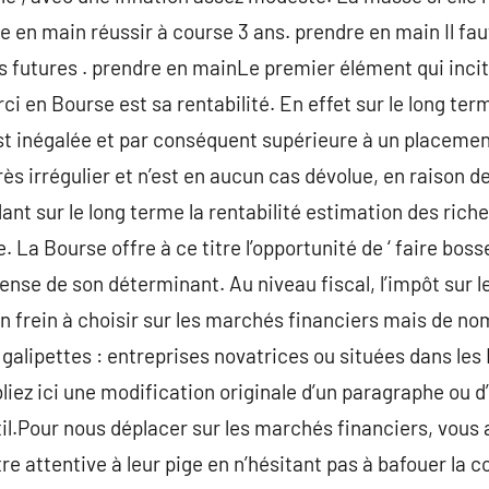
en main réussir à course 3 ans. prendre en main Il faut 
 futures . prendre en mainLe premier élément qui incit
ci en Bourse est sa rentabilité. En effet sur le long term
t inégalée et par conséquent supérieure à un placemen
rès irrégulier et n’est en aucun cas dévolue, en raison d
ant sur le long terme la rentabilité estimation des ric
a Bourse offre à ce titre l’opportunité de ‘ faire bosser
ense de son déterminant. Au niveau fiscal, l’impôt sur l
rein à choisir sur les marchés financiers mais de no
 galipettes : entreprises novatrices ou situées dans l
liez ici une modification originale d’un paragraphe ou d
til.Pour nous déplacer sur les marchés financiers, vous a
tre attentive à leur pige en n’hésitant pas à bafouer la 