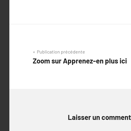
Navigation
Publication précédente
Zoom sur Apprenez-en plus ici
de
l’article
Laisser un comment