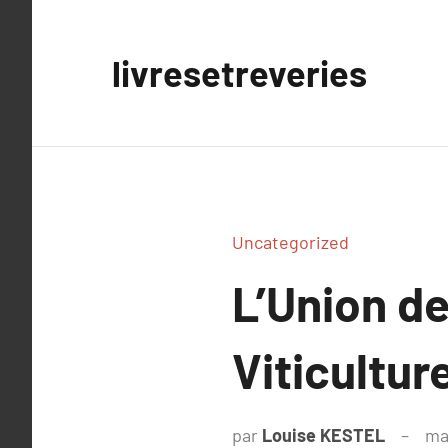
Aller
au
livresetreveries
contenu
Uncategorized
L’Union de 
Viticultur
par
Louise KESTEL
ma