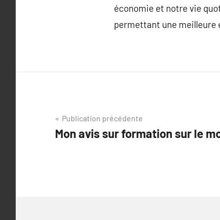
économie et notre vie quot
permettant une meilleure e
Navigation
Publication précédente
Mon avis sur formation sur le m
de
l’article