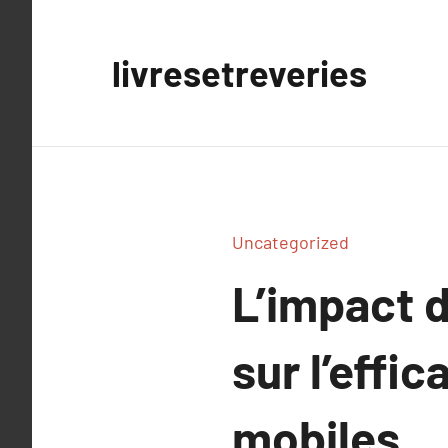
Aller
au
livresetreveries
contenu
Uncategorized
L’impact 
sur l’effi
mobiles.