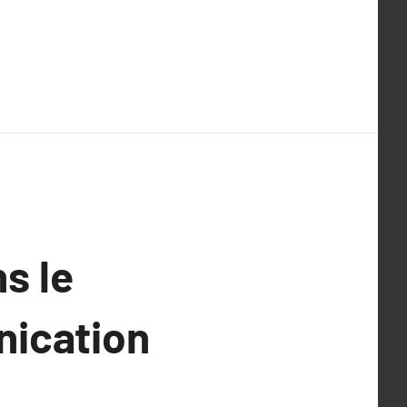
s le
ication