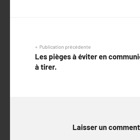
Navigation
Publication précédente
Les pièges à éviter en communi
de
à tirer.
l’article
Laisser un comment