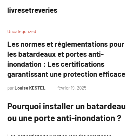
Aller
livresetreveries
au
contenu
Uncategorized
Les normes et réglementations pour
les batardeaux et portes anti-
inondation : Les certifications
garantissant une protection efficace
par
Louise KESTEL
février 19, 2025
Aucun
commentaire
Pourquoi installer un batardeau
ou une porte anti-inondation ?
Les inondations peuvent causer des dommages