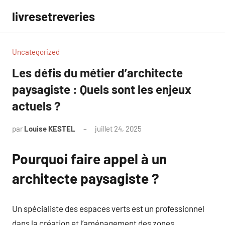
Aller
livresetreveries
au
contenu
Uncategorized
Les défis du métier d’architecte
paysagiste : Quels sont les enjeux
actuels ?
par
Louise KESTEL
juillet 24, 2025
Aucun
commentaire
Pourquoi faire appel à un
architecte paysagiste ?
Un spécialiste des espaces verts est un professionnel
dans la création et l’aménagement des zones