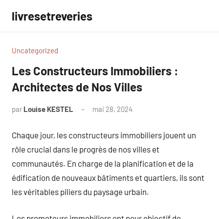
Aller
livresetreveries
au
contenu
Uncategorized
Les Constructeurs Immobiliers :
Architectes de Nos Villes
par
Louise KESTEL
mai 28, 2024
Aucun
commentaire
Chaque jour, les constructeurs immobiliers jouent un
rôle crucial dans le progrès de nos villes et
communautés. En charge de la planification et de la
édification de nouveaux bâtiments et quartiers, ils sont
les véritables piliers du paysage urbain.
Les promoteurs immobiliers ont pour objectif de