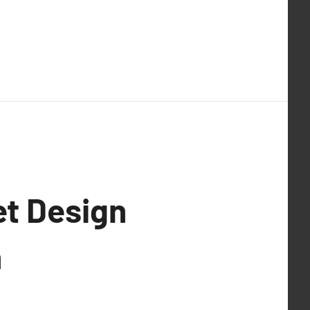
t Design
n