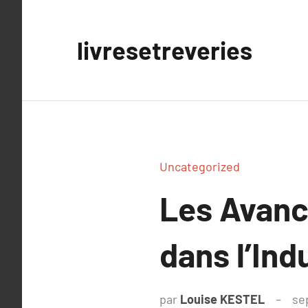
Aller
au
livresetreveries
contenu
Uncategorized
Les Avanc
dans l’Ind
par
Louise KESTEL
se