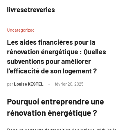
Aller
livresetreveries
au
contenu
Uncategorized
Les aides financières pour la
rénovation énergétique : Quelles
subventions pour améliorer
l’efficacité de son logement ?
par
Louise KESTEL
février 20, 2025
Aucun
commentaire
Pourquoi entreprendre une
rénovation énergétique ?
Dans un contexte de transition écologique, réduire la