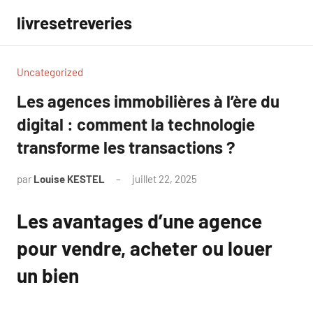
Aller
livresetreveries
au
contenu
Uncategorized
Les agences immobilières à l’ère du
digital : comment la technologie
transforme les transactions ?
par
Louise KESTEL
juillet 22, 2025
Aucun
commentaire
Les avantages d’une agence
pour vendre, acheter ou louer
un bien