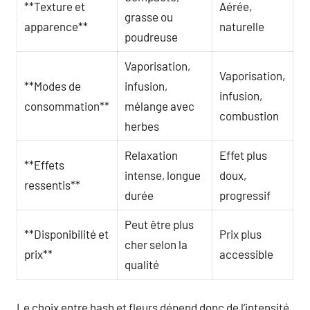
**Texture et
Aérée,
grasse ou
apparence**
naturelle
poudreuse
Vaporisation,
Vaporisation,
**Modes de
infusion,
infusion,
consommation**
mélange avec
combustion
herbes
Relaxation
Effet plus
**Effets
intense, longue
doux,
ressentis**
durée
progressif
Peut être plus
**Disponibilité et
Prix plus
cher selon la
prix**
accessible
qualité
Le choix entre hash et fleurs dépend donc de l’intensité