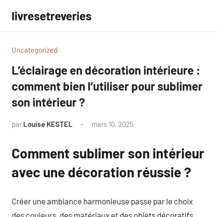
Aller
livresetreveries
au
contenu
Uncategorized
L’éclairage en décoration intérieure :
comment bien l’utiliser pour sublimer
son intérieur ?
par
Louise KESTEL
mars 10, 2025
Aucun
commentaire
Comment sublimer son intérieur
avec une décoration réussie ?
Créer une ambiance harmonieuse passe par le choix
des couleurs, des matériaux et des objets décoratifs.