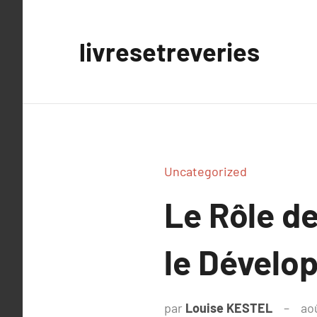
Aller
au
livresetreveries
contenu
Uncategorized
Le Rôle d
le Dévelo
par
Louise KESTEL
ao