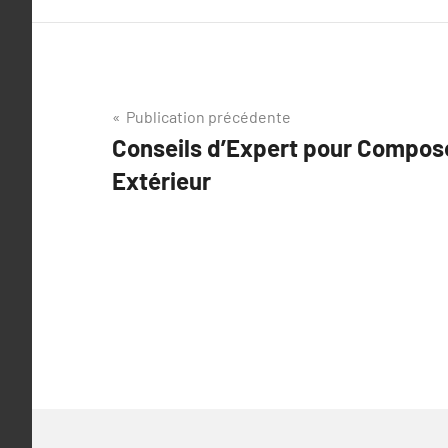
Navigation
Publication précédente
Conseils d’Expert pour Compos
de
Extérieur
l’article