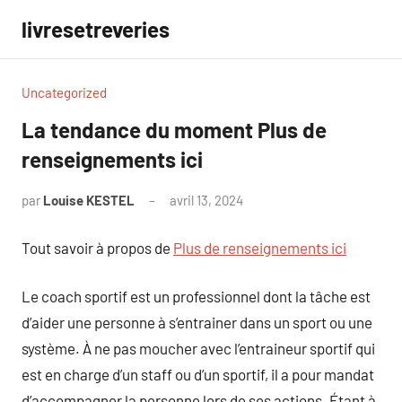
Aller
livresetreveries
au
contenu
Uncategorized
La tendance du moment Plus de
renseignements ici
par
Louise KESTEL
avril 13, 2024
Aucun
commentaire
Tout savoir à propos de
Plus de renseignements ici
Le coach sportif est un professionnel dont la tâche est
d’aider une personne à s’entrainer dans un sport ou une
système. À ne pas moucher avec l’entraineur sportif qui
est en charge d’un staff ou d’un sportif, il a pour mandat
d’accompagner la personne lors de ses actions. Étant à