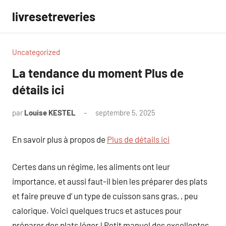
Aller
livresetreveries
au
contenu
Uncategorized
La tendance du moment Plus de
détails ici
par
Louise KESTEL
septembre 5, 2025
Aucun
commentaire
En savoir plus à propos de
Plus de détails ici
Certes dans un régime, les aliments ont leur
importance, et aussi faut-il bien les préparer des plats
et faire preuve d’ un type de cuisson sans gras, , peu
calorique. Voici quelques trucs et astuces pour
préparer des plats léger ! Petit manuel des excellentes