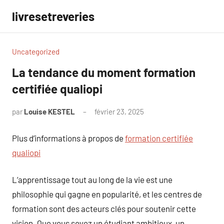
Aller
livresetreveries
au
contenu
Uncategorized
La tendance du moment formation
certifiée qualiopi
par
Louise KESTEL
février 23, 2025
Aucun
commentaire
Plus d’informations à propos de
formation certifiée
qualiopi
L’apprentissage tout au long de la vie est une
philosophie qui gagne en popularité, et les centres de
formation sont des acteurs clés pour soutenir cette
vision. Que vous soyez un étudiant ambitieux, un