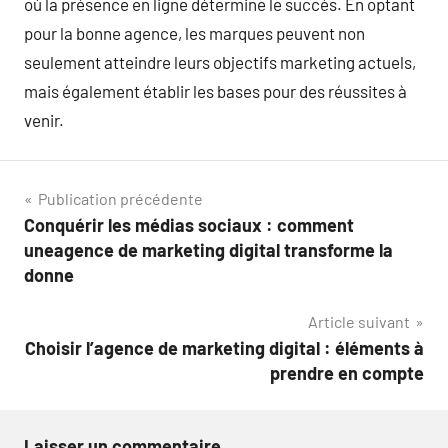
où la présence en ligne détermine le succès. En optant
pour la bonne agence, les marques peuvent non
seulement atteindre leurs objectifs marketing actuels,
mais également établir les bases pour des réussites à
venir.
Navigation
Publication précédente
Conquérir les médias sociaux : comment
de
uneagence de marketing digital transforme la
l’article
donne
Article suivant
Choisir l’agence de marketing digital : éléments à
prendre en compte
Laisser un commentaire