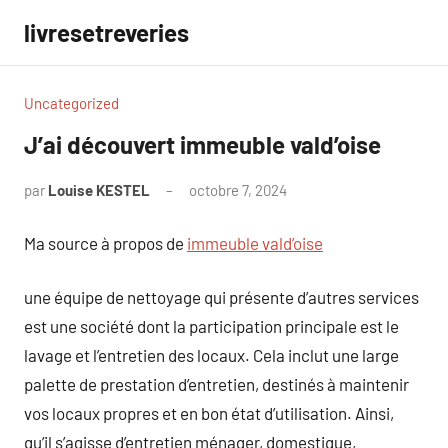
Aller
livresetreveries
au
contenu
Uncategorized
J’ai découvert immeuble vald’oise
par
Louise KESTEL
octobre 7, 2024
Aucun
commentaire
Ma source à propos de
immeuble vald’oise
une équipe de nettoyage qui présente d’autres services
est une société dont la participation principale est le
lavage et l’entretien des locaux. Cela inclut une large
palette de prestation d’entretien, destinés à maintenir
vos locaux propres et en bon état d’utilisation. Ainsi,
qu’il s’agisse d’entretien ménager, domestique,