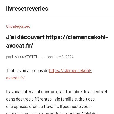
Aller
livresetreveries
au
contenu
Uncategorized
J’ai découvert https://clemencekohl-
avocat.fr/
par
Louise KESTEL
octobre 8, 2024
Aucun
commentaire
Tout savoir à propos de
https://clemencekohl-
avocat.fr/
L’avocat intervient dans un grand nombre de aspects et
dans des très différentes : vie familiale, droit des
entreprises, droit du travail… Il peut juste vous
conseiller ou suivre une action en justice. Voici de