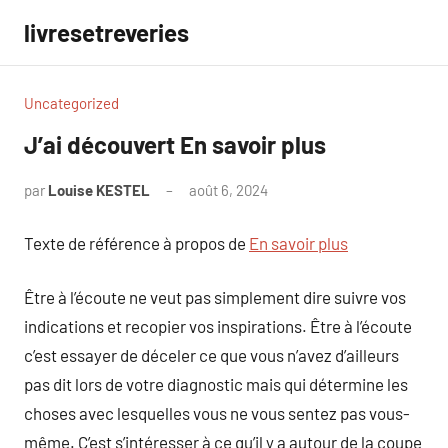
Aller
livresetreveries
au
contenu
Uncategorized
J’ai découvert En savoir plus
par
Louise KESTEL
août 6, 2024
Aucun
commentaire
Texte de référence à propos de
En savoir plus
Être à l’écoute ne veut pas simplement dire suivre vos
indications et recopier vos inspirations. Être à l’écoute
c’est essayer de déceler ce que vous n’avez d’ailleurs
pas dit lors de votre diagnostic mais qui détermine les
choses avec lesquelles vous ne vous sentez pas vous-
même. C’est s’intéresser à ce qu’il y a autour de la coupe