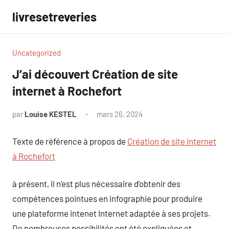
Aller
livresetreveries
au
contenu
Uncategorized
J’ai découvert Création de site
internet à Rochefort
par
Louise KESTEL
mars 26, 2024
Aucun
commentaire
Texte de référence à propos de
Création de site internet
à Rochefort
à présent, il n’est plus nécessaire d’obtenir des
compétences pointues en infographie pour produire
une plateforme intenet Internet adaptée à ses projets.
De nombreuses possibilités ont été expliquées et